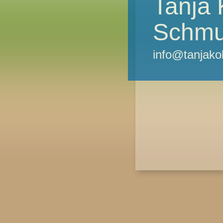
Tanja 
Schm
info@tanjako