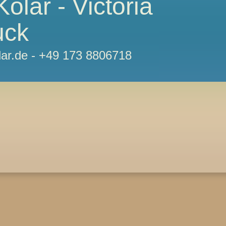
Kolar - Victoria
uck
lar.de - +49 173 8806718